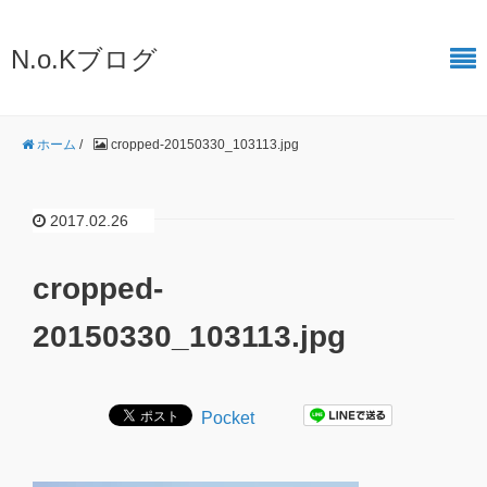
N.o.Kブログ
ホーム
/
cropped-20150330_103113.jpg
2017.02.26
cropped-
20150330_103113.jpg
Pocket