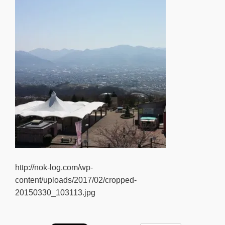
http://nok-log.com/wp-
content/uploads/2017/02/cropped-
20150330_103113.jpg